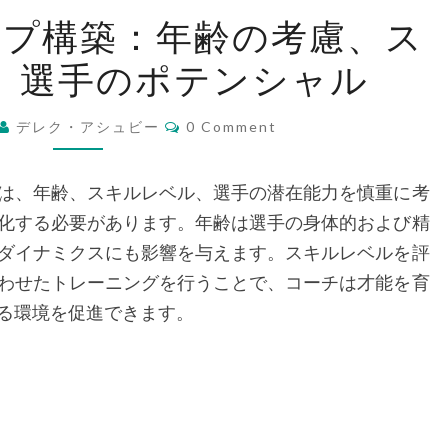
若
ップ構築：年齢の考慮、ス
者
、選手のポテンシャル
ラ
イ
Comments
ン
デレク・アシュビー
0 Comment
ア
ッ
は、年齢、スキルレベル、選手の潜在能力を慎重に考
プ
化する必要があります。年齢は選手の身体的および精
構
ダイナミクスにも影響を与えます。スキルレベルを評
築：
わせたトレーニングを行うことで、コーチは才能を育
年
る環境を促進できます。
齢
の
考
慮、