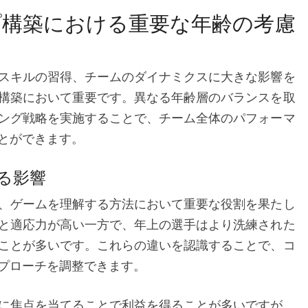
ス
プ構築における重要な年齢の考慮
キ
ル
レ
スキルの習得、チームのダイナミクスに大きな影響を
ベ
構築において重要です。異なる年齢層のバランスを取
ル、
ング戦略を実施することで、チーム全体のパフォーマ
選
とができます。
手
の
る影響
ポ
、ゲームを理解する方法において重要な役割を果たし
テ
と適応力が高い一方で、年上の選手はより洗練された
ン
ことが多いです。これらの違いを認識することで、コ
シ
プローチを調整できます。
ャ
ル
に焦点を当てることで利益を得ることが多いですが、