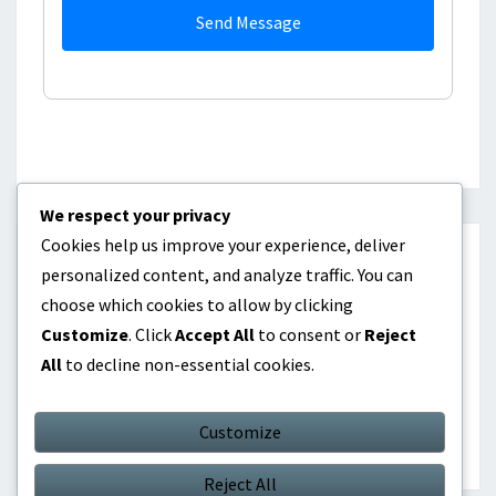
Send Message
We respect your privacy
Cookies help us improve your experience, deliver
カテゴリ
personalized content, and analyze traffic. You can
choose which cookies to allow by clicking
ラインアップ構築
Customize
. Click
Accept All
to consent or
Reject
All
to decline non-essential cookies.
対戦戦略
打順最適化
Customize
Reject All