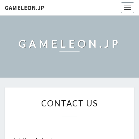
GAMELEON.JP
Togg
navig
GAMELEON.JP
CONTACT
CONTACT US
US