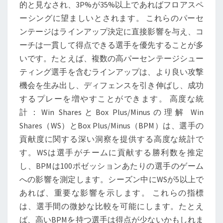
的と見なされ、3P%が35%以上であればフロアスペ
ーシングに望ましいとされます。 これらのパーセ
ンテージはラインアップ決定に直接影響を与え、コ
ーチは一貫して得点できる選手を優先することが多
いです。たとえば、複数の高パーセンテージシュー
ティング選手を含むラインアップは、より良い攻撃
機会を生み出し、ディフェンスを引き伸ばし、成功
するプレーを増やすことができます。 高度な統
計：Win SharesとBox Plus/Minusの理解 Win
Shares（WS）とBox Plus/Minus（BPM）は、選手の
貢献度に関する深い洞察を提供する高度な統計で
す。WSは選手がチームに貢献する勝利数を推定
し、BPMは100ポゼッションあたりの選手のゲーム
への影響を測定します。シーズン中にWSが5以上で
あれば、重要な影響を示します。 これらの指標
は、選手間の微妙な比較を可能にします。たとえ
ば、高いBPMを持つ選手は得点が少ないかもしれま