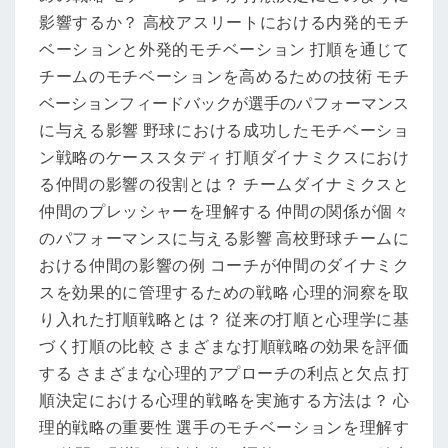
影響するか？ 高校アスリートにおける内発的モチ
の
ベーションと外発的モチベーション 打順を通じて
影
チームのモチベーションを高めるための技術 モチ
響
ベーションフィードバックが選手のパフォーマンス
に与える影響 野球における成功したモチベーショ
ン戦略のケーススタディ 打順ダイナミクスにおけ
る仲間の影響の役割とは？ チームダイナミクスと
仲間のプレッシャーを理解する 仲間の関係が個々
のパフォーマンスに与える影響 高校野球チームに
おける仲間の影響の例 コーチが仲間のダイナミク
スを効果的に管理するための戦略 心理的洞察を取
り入れた打順戦略とは？ 従来の打順と心理学に基
づく打順の比較 さまざまな打順戦略の効果を評価
する さまざまな心理的アプローチの利点と欠点 打
順決定における心理的戦略を実施する方法は？ 心
理的戦略の重要性 選手のモチベーションを理解す