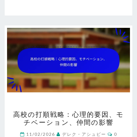
高
高校の打順戦略：心理的要因、モ
校
チベーション、仲間の影響
の
打
Comment
11/02/2026
デレク・アシュビー
0