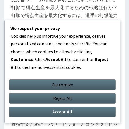
打順で得点生産を最大化するための戦略は何か？
打順で得点生産を最大化するには、選手の打撃能力
や役割に基づいて戦略的に配置することが必要で
We respect your privacy
す。効果的な構成は攻撃の一貫性を高め、得点機会
Cookies help us improve your experience, deliver
を増やし、試合中の得点を増加させます。 パワー
personalized content, and analyze traffic. You can
ヒッターの重要な役割を特定する パワーヒッター
choose which cookies to allow by clicking
は得点を挙げるために重要であり、通常は打順の中
Customize
. Click
Accept All
to consent or
Reject
間を占めるべきです。彼らの主な役割は、ホームラ
All
to decline non-essential cookies.
ンや長打を打つことで、得点生産を大幅に向上させ
ることです。 パワーヒッターを配置する際には、
Customize
出塁率や長打率を考慮すべきです。強力なスラッガ
ーは、一振りで試合を変えることができるため、得
Reject All
点機会を最大化するためにその配置が重要です。
理想的な位置：打順の3番目、4番目、または5番
Accept All
目。 長打率が高い打者に注目する。 攻撃の流れを
維持するために、パワーヒッターとコンタクトヒッ