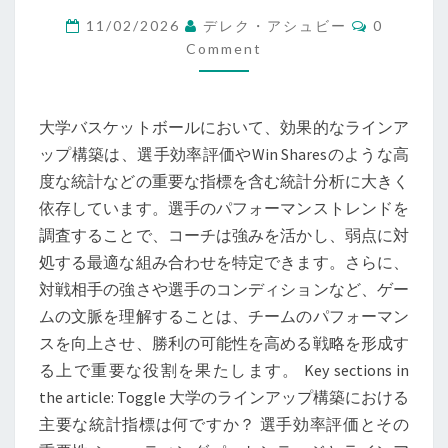
ラ
Comment
11/02/2026
デレク・アシュビー
0
イ
Comment
ン
ナ
大学バスケットボールにおいて、効果的なラインア
ッ
ップ構築は、選手効率評価やWin Sharesのような高
プ
度な統計などの重要な指標を含む統計分析に大きく
構
依存しています。選手のパフォーマンストレンドを
築：
調査することで、コーチは強みを活かし、弱点に対
統
処する最適な組み合わせを特定できます。さらに、
計
対戦相手の強さや選手のコンディションなど、ゲー
分
ムの文脈を理解することは、チームのパフォーマン
析、
スを向上させ、勝利の可能性を高める戦略を形成す
選
る上で重要な役割を果たします。 Key sections in
手
the article: Toggle 大学のラインアップ構築における
の
主要な統計指標は何ですか？ 選手効率評価とその
パ