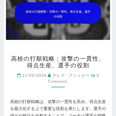
高
高校の打順戦略：攻撃の一貫性、
校
得点生産、選手の役割
の
打
Comment
11/02/2026
デレク・アシュビー
0
順
Comment
戦
略：
高校の打順戦略は、攻撃の一貫性を高め、得点生産
攻
を最大化する上で重要な役割を果たします。選手の
撃
強みや統計を分析することで、コーチは選手を戦略