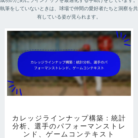
成功のためにラインアップを最適化する手助けをしています。
執筆をしていないときは、球場で仲間の愛好者たちと洞察を共
有している姿が見られます。
カ
カレッジラインナップ構築：統計
レ
分析、選手のパフォーマンストレ
ッ
ンド、ゲームコンテキスト
ジ