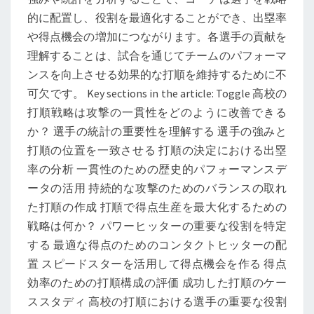
の
的に配置し、役割を最適化することができ、出塁率
一
や得点機会の増加につながります。各選手の貢献を
貫
理解することは、試合を通じてチームのパフォーマ
性、
ンスを向上させる効果的な打順を維持するために不
得
可欠です。 Key sections in the article: Toggle 高校の
点
打順戦略は攻撃の一貫性をどのように改善できる
生
か？ 選手の統計の重要性を理解する 選手の強みと
産、
打順の位置を一致させる 打順の決定における出塁
選
率の分析 一貫性のための歴史的パフォーマンスデ
手
ータの活用 持続的な攻撃のためのバランスの取れ
の
た打順の作成 打順で得点生産を最大化するための
役
戦略は何か？ パワーヒッターの重要な役割を特定
割
する 最適な得点のためのコンタクトヒッターの配
置 スピードスターを活用して得点機会を作る 得点
効率のための打順構成の評価 成功した打順のケー
ススタディ 高校の打順における選手の重要な役割