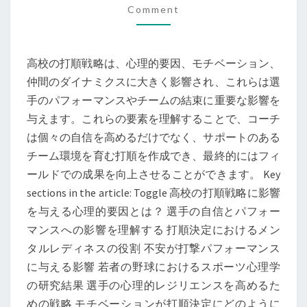
順
Comment
戦
略：
高校の打順戦略は、心理的要因、モチベーション、
心
仲間のダイナミクスに大きく影響され、これらは選
理
手のパフォーマンスやチームの結束に重要な影響を
的
与えます。これらの要素を理解することで、コーチ
要
は個々の自信を高めるだけでなく、サポートのある
因、
チーム環境を育む打順を作成でき、最終的にはフィ
モ
ールドでの成果を向上させることができます。 Key
チ
sections in the article: Toggle 高校の打順戦略に影響
ベ
を与える心理的要因とは？ 選手の自信とパフォー
ー
マンスへの影響を理解する 打順決定におけるメン
シ
タルレディネスの役割 不安が打撃パフォーマンス
ョ
に与える影響 若者の野球におけるスポーツ心理学
ン、
の研究結果 選手の心理的レジリエンスを高めるた
仲
めの戦略 モチベーションが打順決定にどのように
間