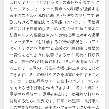
は何か？ リードオフヒッターの責任を定義する ク
リーンアップヒッターの得点への影響を理解する
選手のスキルと属性に基づいた役割の割り当て 役
割における守備能力と攻撃能力のバランス 高校野
球における典型的な選手の役割の例 打順の決定に
影響を与える要因は何か？ 対戦投手に対する選手
のマッチアップを評価する 試合の状況とスコアの
ダイナミクスを考慮する 高校の打順戦略は攻撃の
一貫性をどのように改善できるか？ 高校の打順戦
略は、選手の役割を最適化し、得点生産を最大化す
ることで、攻撃の一貫性を大幅に向上させることが
できます。選手の統計や強みを慎重に分析すること
で、コーチは出塁率やチーム全体のパフォーマンス
を向上させる打順を作成できます。 選手の統計の
重要性を理解する 選手の統計は、効果的な打順を
開発するために重要です。打率、出塁率、長打率な
どの主要な指標は、選手のパフォーマンスやチーム