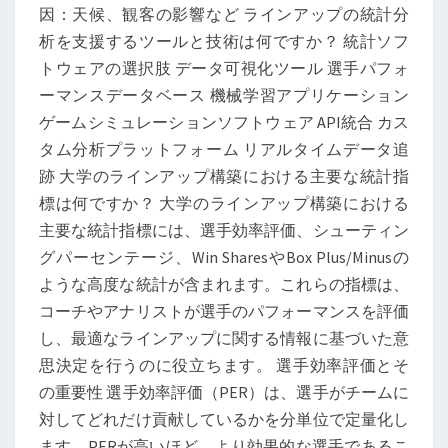
因：天候、観客の影響など ラインアップの統計分
ス
析を支援するツールと技術は何ですか？ 統計ソフ
ト
トウェアの選択肢 データ可視化ツール 選手パフォ
ーマンスデータベース 機械学習アプリケーション
ゲームシミュレーションソフトウェア API統合 カス
タム分析プラットフォーム リアルタイムデータ追
跡 大学のラインアップ構築における主要な統計指
標は何ですか？ 大学のラインアップ構築における
主要な統計指標には、選手効率評価、シューティン
グパーセンテージ、Win SharesやBox Plus/Minusの
ような高度な統計が含まれます。これらの指標は、
コーチやアナリストが選手のパフォーマンスを評価
し、最適なラインアップに関する情報に基づいた意
思決定を行うのに役立ちます。 選手効率評価とそ
の重要性 選手効率評価（PER）は、選手がチームに
対してどれだけ貢献しているかを分単位で定量化し
ます。PERが高いほど、より効果的な選手であるこ