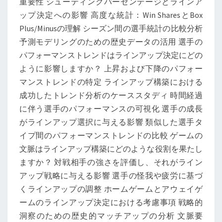
重要性 シューティングパーセンテージとラインア
フ
ップ決定への影響 高度な統計：Win SharesとBox
ォ
Plus/Minusの理解 シーズン間の選手統計の比較分析
ー
予測モデリングのための歴史データの活用 選手の
マ
パフォーマンストレンドはラインアップ決定にどの
ン
ように影響しますか？ 上昇および下降のパフォー
ス
マンストレンドの特定 ラインアップ構築における
ト
成功したトレンド分析のケーススタディ 時間経過
レ
に伴う選手のパフォーマンスの可視化 選手の成長
ン
がラインアップ選択に与える影響 類似した選手タ
ド、
イプ間のパフォーマンストレンドの比較 ゲームの
ゲ
文脈はラインアップ構築にどのような役割を果たし
ー
ますか？ 対戦相手の強さを評価し、それがライン
ム
アップ戦略に与える影響 選手の怪我や疲労に基づ
コ
くラインアップの調整 ホームゲームとアウェイゲ
ン
ームのラインアップ決定における考慮事項 戦略的
テ
洞察のための歴史的マッチアップの分析 文脈要
キ