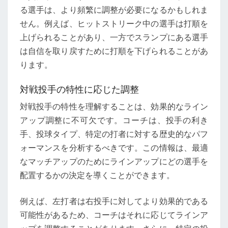
る選手は、より頻繁に調整が必要になるかもしれま
せん。例えば、ヒットストリーク中の選手は打順を
上げられることがあり、一方でスランプにある選手
は自信を取り戻すために打順を下げられることがあ
ります。
対戦投手の特性に応じた調整
対戦投手の特性を理解することは、効果的なライン
アップ調整に不可欠です。コーチは、投手の利き
手、投球タイプ、特定の打者に対する歴史的なパフ
ォーマンスを分析するべきです。この情報は、最適
なマッチアップのためにラインアップにどの選手を
配置するかの決定を導くことができます。
例えば、左打者は右投手に対してより効果的である
可能性があるため、コーチはそれに応じてラインア