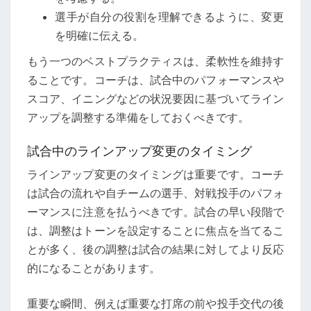
選手が自分の役割を理解できるように、変更
を明確に伝える。
もう一つのベストプラクティスは、柔軟性を維持す
ることです。コーチは、試合中のパフォーマンスや
スコア、イニングなどの状況要因に基づいてライン
アップを調整する準備をしておくべきです。
試合中のラインアップ変更のタイミング
ラインアップ変更のタイミングは重要です。コーチ
は試合の流れや自チームの選手、対戦投手のパフォ
ーマンスに注意を払うべきです。試合の早い段階で
は、調整はトーンを設定することに焦点を当てるこ
とが多く、後の調整は試合の結果に対してより反応
的になることがあります。
重要な瞬間、例えば重要な打席の前や投手交代の後