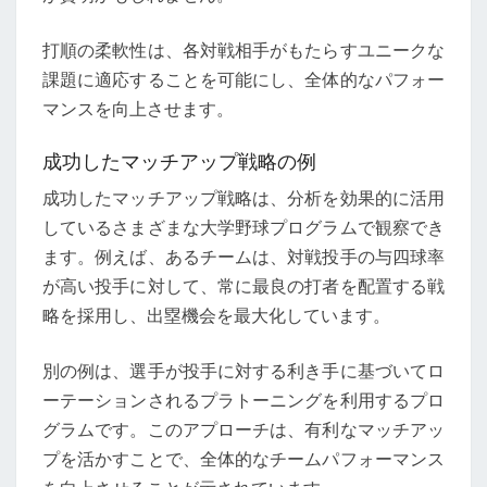
打順の柔軟性は、各対戦相手がもたらすユニークな
課題に適応することを可能にし、全体的なパフォー
マンスを向上させます。
成功したマッチアップ戦略の例
成功したマッチアップ戦略は、分析を効果的に活用
しているさまざまな大学野球プログラムで観察でき
ます。例えば、あるチームは、対戦投手の与四球率
が高い投手に対して、常に最良の打者を配置する戦
略を採用し、出塁機会を最大化しています。
別の例は、選手が投手に対する利き手に基づいてロ
ーテーションされるプラトーニングを利用するプロ
グラムです。このアプローチは、有利なマッチアッ
プを活かすことで、全体的なチームパフォーマンス