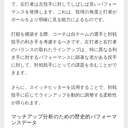
て、右打者は左投手に対してしばしば良いパフォー
マンスを発揮します。これは、投球の角度と打者が
ボールをより明確に見る能力によるものです。
打順を構築する際、コーチは自チームの選手と対戦
投手の利き手を考慮するべきです。左打者と右打者
のバランスの取れたラインアップは、特に異なる利
き手に対するパフォーマンスに顕著な差がある投手
に対して、対戦投手にとっての課題を生むことがで
きます。
さらに、スイッチヒッターを活用することで、対戦
投手に応じてラインアップを動的に調整する柔軟性
が得られます。
マッチアップ分析のための歴史的パフォーマ
ンスデータ