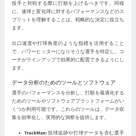
投手と対戦する際に打順を上げるべきです。同様
に、速球と変化球に対するパフォーマンスなどのス
プリットを理解することは、戦略的な決定に役立ち
ます。
出口速度や打球角度のような指標を活用すること
で、パワーヒッターになりそうな選手を特定し、コ
ーチがラインアップで効果的に配置できるようにし
ます。
データ分析のためのツールとソフトウェア
選手のパフォーマンスを分析し、打順を最適化する
ためのツールやソフトウェアプラットフォームがい
くつか利用可能です。これらのツールは、データ収
集を効率化し、実用的な洞察を提供します。
TrackMan:
投球追跡や打球データを含む選手