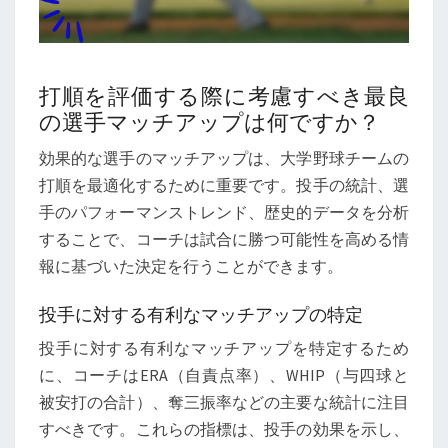
打順を評価する際に考慮すべき最良
の選手マッチアップは何ですか？
効果的な選手のマッチアップは、大学野球チームの
打順を最適化するために重要です。投手の統計、選
手のパフォーマンストレンド、歴史的データを分析
することで、コーチは試合に勝つ可能性を高める情
報に基づいた決定を行うことができます。
投手に対する有利なマッチアップの特定
投手に対する有利なマッチアップを特定するため
に、コーチはERA（自責点率）、WHIP（与四球と
被安打の合計）、奪三振率などの主要な統計に注目
すべきです。これらの指標は、投手の効果を示し、