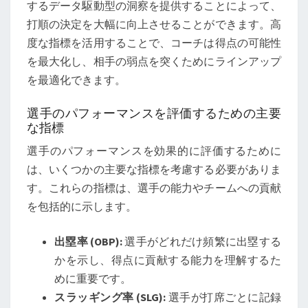
するデータ駆動型の洞察を提供することによって、
打順の決定を大幅に向上させることができます。高
度な指標を活用することで、コーチは得点の可能性
を最大化し、相手の弱点を突くためにラインアップ
を最適化できます。
選手のパフォーマンスを評価するための主要
な指標
選手のパフォーマンスを効果的に評価するために
は、いくつかの主要な指標を考慮する必要がありま
す。これらの指標は、選手の能力やチームへの貢献
を包括的に示します。
出塁率 (OBP):
選手がどれだけ頻繁に出塁する
かを示し、得点に貢献する能力を理解するた
めに重要です。
スラッギング率 (SLG):
選手が打席ごとに記録