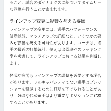
ること、試合のダイナミクスに基づいてタイムリー
手
な調整を行うことが含まれます。
の
マ
ラインアップ変更に影響を与える要因
ッ
ラインアップの変更には、選手のパフォーマンス、
チ
健康状態、マッチアップの詳細など、いくつかの要
ア
因が影響を与える可能性があります。コーチは、選
ッ
手の最近の打撃統計、例えば出塁率やスラッギング
プ
率を考慮して、ラインアップにおける効果を判断し
ます。
怪我や疲労もラインアップの調整を必要とする場合
があります。フルキャパシティでない選手はプレッ
シャーを軽減するために打順を下げられることがあ
り、好調な代替選手はより重要なポジションに昇格
することがあります。