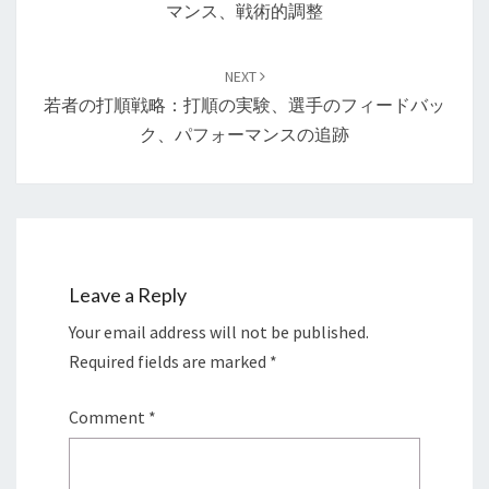
マンス、戦術的調整
NEXT
若者の打順戦略：打順の実験、選手のフィードバッ
ク、パフォーマンスの追跡
Leave a Reply
Your email address will not be published.
Required fields are marked
*
Comment
*