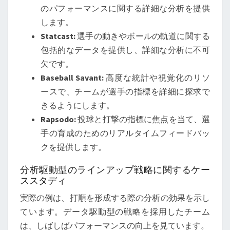
のパフォーマンスに関する詳細な分析を提供
します。
Statcast:
選手の動きやボールの軌道に関する
包括的なデータを提供し、詳細な分析に不可
欠です。
Baseball Savant:
高度な統計や視覚化のリソ
ースで、チームが選手の指標を詳細に探求で
きるようにします。
Rapsodo:
投球と打撃の指標に焦点を当て、選
手の育成のためのリアルタイムフィードバッ
クを提供します。
分析駆動型のラインアップ戦略に関するケー
ススタディ
実際の例は、打順を形成する際の分析の効果を示し
ています。データ駆動型の戦略を採用したチーム
は、しばしばパフォーマンスの向上を見ています。