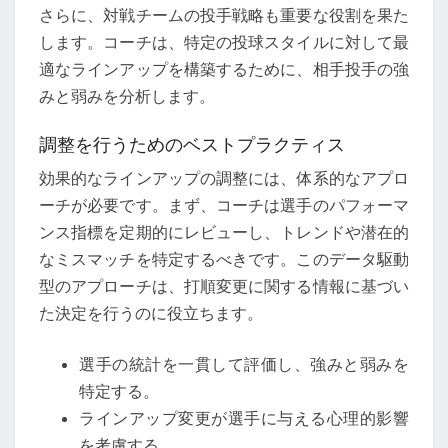
さらに、対戦チームの投手戦略も重要な役割を果た
します。コーチは、特定の投球スタイルに対して最
適なラインアップを構築するために、相手投手の強
みと弱みを分析します。
調整を行うためのベストプラクティス
効果的なラインアップの調整には、体系的なアプロ
ーチが必要です。まず、コーチは選手のパフォーマ
ンス指標を定期的にレビューし、トレンドや潜在的
なミスマッチを特定するべきです。このデータ駆動
型のアプローチは、打順変更に関する情報に基づい
た決定を行うのに役立ちます。
選手の統計を一貫して評価し、強みと弱みを
特定する。
ラインアップ変更が選手に与える心理的影響
を考慮する。