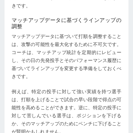
きです。
マッチアップデータに基づくラインアップの
調整
マッチアップデータに基づいて打順を調整すること
は、攻撃の可能性を最大化するために不可欠です。
コーチは、マッチアップ統計を定期的にレビュー
し、その日の先発投手とそのパフォーマンス履歴に
基づいてラインアップを変更する準備をしておくべ
きです。
例えば、特定の投手に対して強い実績を持つ選手
は、打順を上げることで試合の早い段階で得点の可
能性を高めることができます。逆に、特定の投手に
対して苦しんでいる選手は、ポジションを下げる
か、そのマッチアップのためにベンチに下げること
が賢明かもしれません。