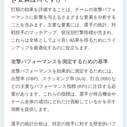
打順の効果を評価することは、チームの攻撃パフォ
ーマンスに影響を与えるさまざまな要素を分析する
ことを含みます。主要な要素には、選手の統計、対
戦投手のマッチアップ、状況別打撃指標が含まれ、
これらは全体としてより良い結果を得るためにライ
ンアップを最適化するのに役立ちます。
攻撃パフォーマンスを測定するための基準
攻撃パフォーマンスを効果的に測定するためには、
出塁率 (OBP)、スラッギング率 (SLG)、打点 (RBI) な
どの主要なパフォーマンス指標 (KPI) に注目する必
要があります。これらの指標は、選手が得点機会や
チーム全体の成功にどれだけ貢献しているかを示す
洞察を提供します。
選手の統計分析は、特定の投手に対する歴史的パフ